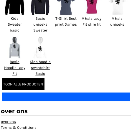
Kids
Basic
T-Shirt Best
V hals Lady
V hals
Sweater
uniseks
print Dames
Fit slim fit
uniseks
basic
Sweater
Basic
Kids hoodie
Hoodie Lady
sweatshirt
Fit
Basic
TOON ALLE PRODUCTEN
over ons
over ons
Terms & Conditions