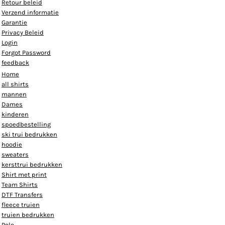
Retour beleid
Verzend informatie
Garantie
Privacy Beleid
Login
Forgot Password
feedback
Home
all shirts
mannen
Dames
kinderen
spoedbestelling
ski trui bedrukken
hoodie
sweaters
kersttrui bedrukken
Shirt met print
Team Shirts
DTF Transfers
fleece truien
truien bedrukken
Polo