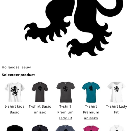
Hollandse leeuw
Selecteer product
t-shirt kids
T-shirt Basic
T-shirt
T-shirt
T-shirt Lady
Basic
unisex
Premium
Premium
Fit
Lady Fit
uniseks