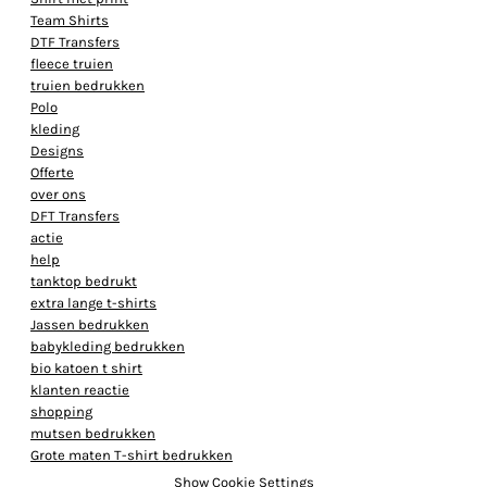
Team Shirts
DTF Transfers
fleece truien
truien bedrukken
Polo
kleding
Designs
Offerte
over ons
DFT Transfers
actie
help
tanktop bedrukt
extra lange t-shirts
Jassen bedrukken
babykleding bedrukken
bio katoen t shirt
klanten reactie
shopping
mutsen bedrukken
Grote maten T-shirt bedrukken
Show Cookie Settings