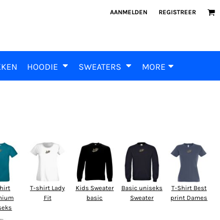
AANMELDEN
REGISTREER
KKEN
HOODIE
SWEATERS
MORE
hirt
T-shirt Lady
Kids Sweater
Basic uniseks
T-Shirt Best
mium
Fit
basic
Sweater
print Dames
seks