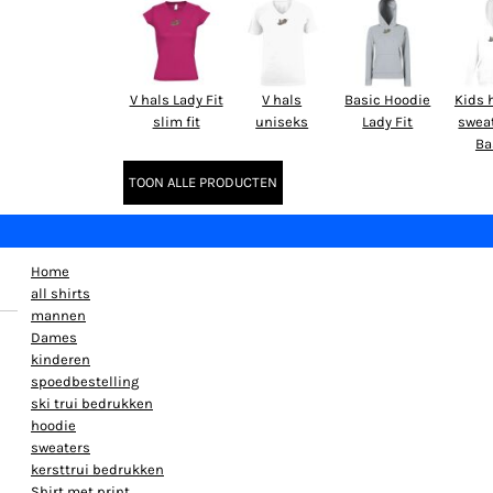
V hals Lady Fit
V hals
Basic Hoodie
Kids 
slim fit
uniseks
Lady Fit
swea
Ba
TOON ALLE PRODUCTEN
Home
all shirts
mannen
Dames
kinderen
spoedbestelling
ski trui bedrukken
hoodie
sweaters
kersttrui bedrukken
Shirt met print