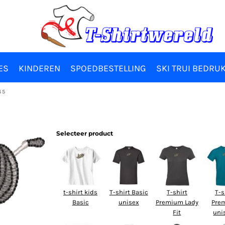
ES
KINDEREN
SPOEDBESTELLING
SKI TRUI BEDRU
65
Selecteer product
t-shirt kids
T-shirt Basic
T-shirt
T-s
Basic
unisex
Premium Lady
Pre
Fit
uni