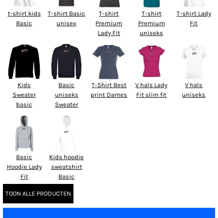
t-shirt kids
T-shirt Basic
T-shirt
T-shirt
T-shirt Lady
Basic
unisex
Premium
Premium
Fit
Lady Fit
uniseks
Kids
Basic
T-Shirt Best
V hals Lady
V hals
Sweater
uniseks
print Dames
Fit slim fit
uniseks
basic
Sweater
Basic
Kids hoodie
Hoodie Lady
sweatshirt
Fit
Basic
TOON ALLE PRODUCTEN