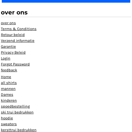
over ons
over ons
Terms & Conditions
Retour beleid
Verzend informatie
Garantie
Privacy Beleid
Login
Forgot Password
feedback
Home
all shirts
mannen
Dames
kinderen
spoedbestelling
ski trui bedrukken
hoodie
sweaters
kersttrui bedrukken