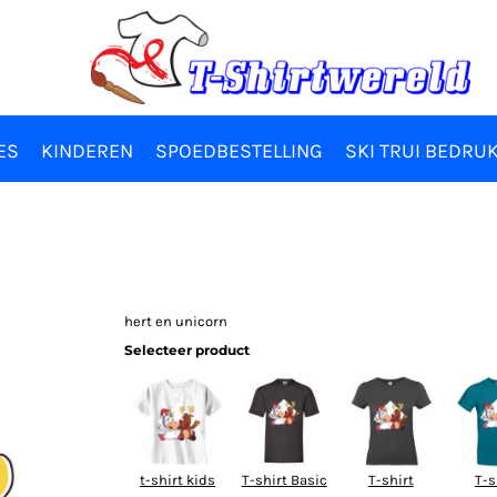
ES
KINDEREN
SPOEDBESTELLING
SKI TRUI BEDRU
hert en unicorn
Selecteer product
t-shirt kids
T-shirt Basic
T-shirt
T-s