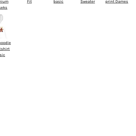
mium
Fit
basic
Sweater
print Dames
seks
hoodie
tshirt
sic