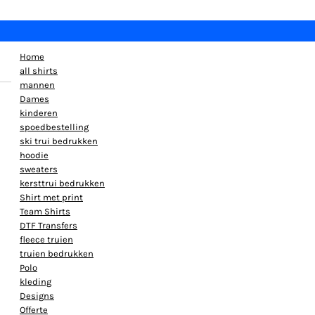
Home
all shirts
mannen
Dames
kinderen
spoedbestelling
ski trui bedrukken
hoodie
sweaters
kersttrui bedrukken
Shirt met print
Team Shirts
DTF Transfers
fleece truien
truien bedrukken
Polo
kleding
Designs
Offerte