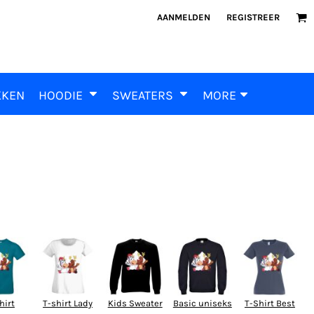
AANMELDEN
REGISTREER
KKEN
HOODIE
SWEATERS
MORE
hirt
T-shirt Lady
Kids Sweater
Basic uniseks
T-Shirt Best