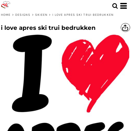
HOME
>
DESIGNS
>
SKIEEN
>
I LOVE APRES SKI TRUI BEDRUKKEN
i love apres ski trui bedrukken