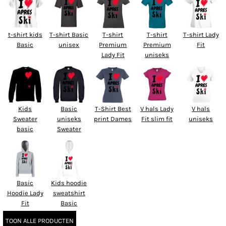
t-shirt kids
T-shirt Basic
T-shirt
T-shirt
T-shirt Lady
Basic
unisex
Premium
Premium
Fit
Lady Fit
uniseks
Kids
Basic
T-Shirt Best
V hals Lady
V hals
Sweater
uniseks
print Dames
Fit slim fit
uniseks
basic
Sweater
Basic
Kids hoodie
Hoodie Lady
sweatshirt
Fit
Basic
TOON ALLE PRODUCTEN