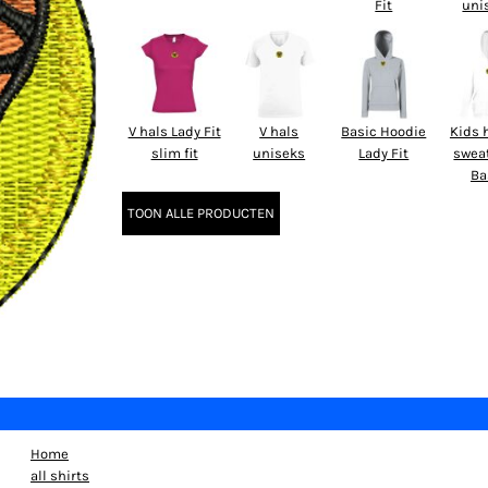
Fit
uni
V hals Lady Fit
V hals
Basic Hoodie
Kids 
slim fit
uniseks
Lady Fit
swea
Ba
TOON ALLE PRODUCTEN
Home
all shirts