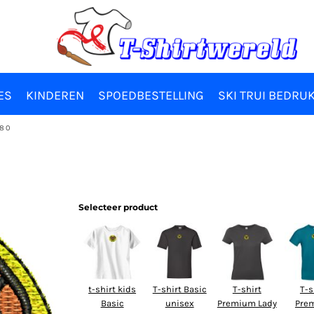
ES
KINDEREN
SPOEDBESTELLING
SKI TRUI BEDRU
80
Selecteer product
t-shirt kids
T-shirt Basic
T-shirt
T-s
Basic
unisex
Premium Lady
Pre