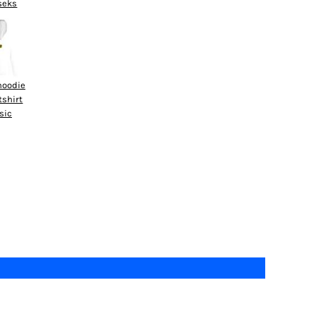
seks
hoodie
tshirt
sic