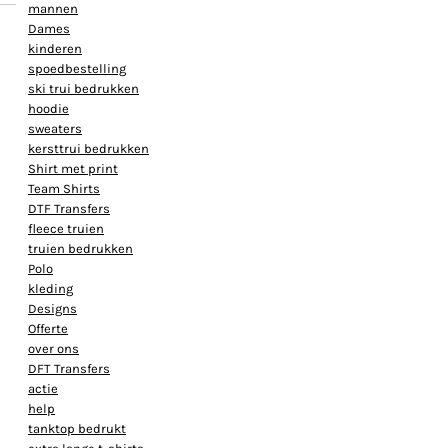
mannen
Dames
kinderen
spoedbestelling
ski trui bedrukken
hoodie
sweaters
kersttrui bedrukken
Shirt met print
Team Shirts
DTF Transfers
fleece truien
truien bedrukken
Polo
kleding
Designs
Offerte
over ons
DFT Transfers
actie
help
tanktop bedrukt