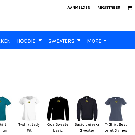
AANMELDEN
REGISTREER
KKEN
HOODIE
SWEATERS
MORE
hirt
T-shirt Lady
Kids Sweater
Basic uniseks
T-Shirt Best
mium
Fit
basic
Sweater
print Dames