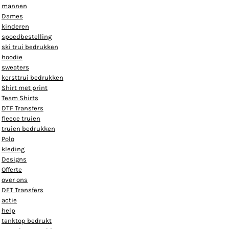
mannen
Dames
kinderen
spoedbestelling
ski trui bedrukken
hoodie
sweaters
kersttrui bedrukken
Shirt met print
Team Shirts
DTF Transfers
fleece truien
truien bedrukken
Polo
kleding
Designs
Offerte
over ons
DFT Transfers
actie
help
tanktop bedrukt