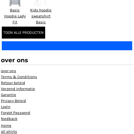
Basic
Kids hoodie
Hoodie Lady
sweatshirt
Fit
Basic
TOON ALLE PRODUCTEN
over ons
over ons
Terms & Conditions
Retour beleid
Verzend informatie
Garantie
Privacy Beleid
Login
Forgot Password
feedback
Home
all shirts