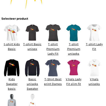
Selecteer product
t-shirt kids
T-shirt Basic
T-shirt
T-shirt
T-shirt Lady
Basic
unisex
Premium
Premium
Fit
Lady Fit
uniseks
Kids
Basic
T-Shirt Best
V hals Lady
V hals
Sweater
uniseks
print Dames
Fit slim fit
uniseks
basic
Sweater