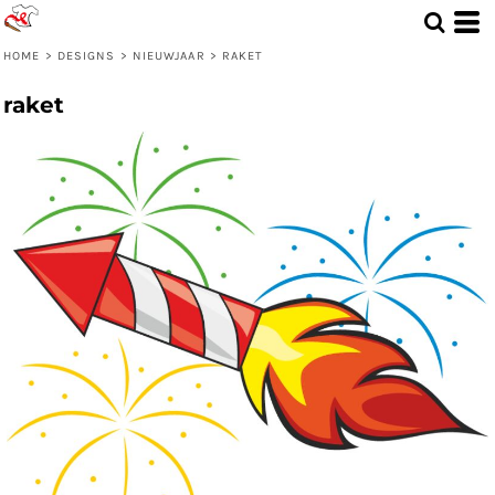
HOME
>
DESIGNS
>
NIEUWJAAR
>
RAKET
raket