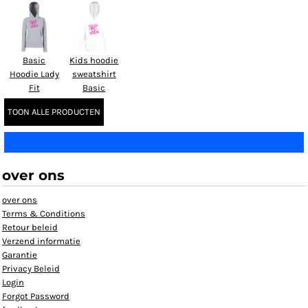
Basic
Kids hoodie
Hoodie Lady
sweatshirt
Fit
Basic
TOON ALLE PRODUCTEN
over ons
over ons
Terms & Conditions
Retour beleid
Verzend informatie
Garantie
Privacy Beleid
Login
Forgot Password