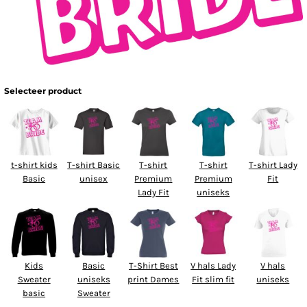
Selecteer product
t-shirt kids
T-shirt Basic
T-shirt
T-shirt
T-shirt Lady
Basic
unisex
Premium
Premium
Fit
Lady Fit
uniseks
Kids
Basic
T-Shirt Best
V hals Lady
V hals
Sweater
uniseks
print Dames
Fit slim fit
uniseks
basic
Sweater