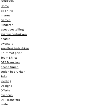
feedback
Home
all shirts
mannen
Dames
kinderen
spoedbestelling
ski trui bedrukken
hoodie
sweaters
kersttrui bedrukken
Shirt met print
Team Shirts
DTF Transfers
fleece truien
truien bedrukken
Polo
kleding
Designs
Offerte
over ons
DFT Transfers
actie