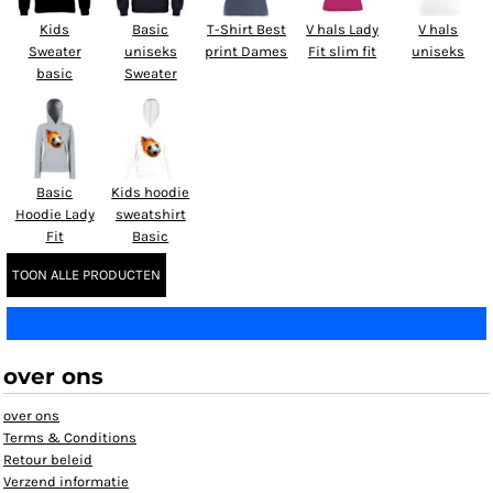
Kids
Basic
T-Shirt Best
V hals Lady
V hals
Sweater
uniseks
print Dames
Fit slim fit
uniseks
basic
Sweater
Basic
Kids hoodie
Hoodie Lady
sweatshirt
Fit
Basic
TOON ALLE PRODUCTEN
over ons
over ons
Terms & Conditions
Retour beleid
Verzend informatie