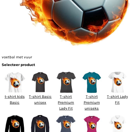
voetbal met vuur
Selecteer product
t-shirt kids
T-shirt Basic
T-shirt
T-shirt
T-shirt Lady
Basic
unisex
Premium
Premium
Fit
Lady Fit
uniseks