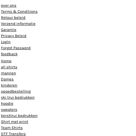
over ons
Terms & Conditions
Retour beleid
Verzend informatie
Garantie
Privacy Beleid
Login
Forgot Password
feedback
Home
all shirts
mannen
Dames
kinderen
spoedbestelling
ski trui bedrukken
hoodie
sweaters
kersttrui bedrukken
Shirt met print
Team Shirts
DTF Transfers