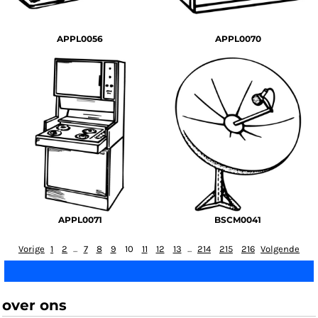
APPL0056
APPL0070
APPL0071
BSCM0041
Vorige
1
2
...
7
8
9
10
11
12
13
...
214
215
216
Volgende
over ons