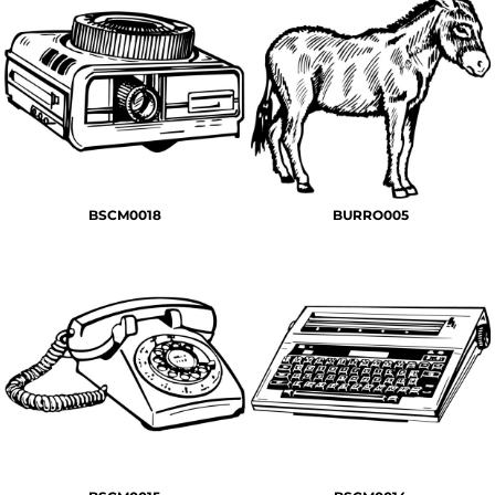
BSCM0018
BURRO005