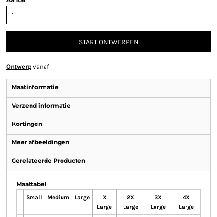
Aantal
START ONTWERPEN
Ontwerp
vanaf
Maatinformatie
Verzend informatie
Kortingen
Meer afbeeldingen
Gerelateerde Producten
Maattabel
Small
Medium
Large
X
2X
3X
4X
Large
Large
Large
Large