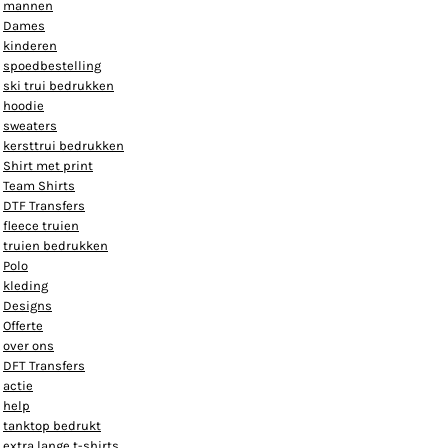
mannen
Dames
kinderen
spoedbestelling
ski trui bedrukken
hoodie
sweaters
kersttrui bedrukken
Shirt met print
Team Shirts
DTF Transfers
fleece truien
truien bedrukken
Polo
kleding
Designs
Offerte
over ons
DFT Transfers
actie
help
tanktop bedrukt
extra lange t-shirts