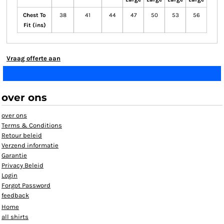
Chest To
38
41
44
47
50
53
56
Fit (ins)
Vraag offerte aan
over ons
over ons
Terms & Conditions
Retour beleid
Verzend informatie
Garantie
Privacy Beleid
Login
Forgot Password
feedback
Home
all shirts