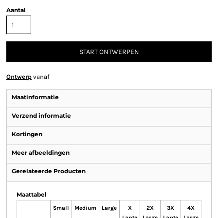
Aantal
START ONTWERPEN
Ontwerp
vanaf
Maatinformatie
Verzend informatie
Kortingen
Meer afbeeldingen
Gerelateerde Producten
Maattabel
Small
Medium
Large
X
2X
3X
4X
Large
Large
Large
Large