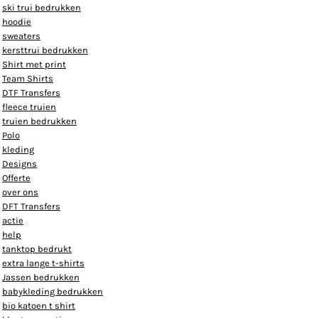
ski trui bedrukken
hoodie
sweaters
kersttrui bedrukken
Shirt met print
Team Shirts
DTF Transfers
fleece truien
truien bedrukken
Polo
kleding
Designs
Offerte
over ons
DFT Transfers
actie
help
tanktop bedrukt
extra lange t-shirts
Jassen bedrukken
babykleding bedrukken
bio katoen t shirt