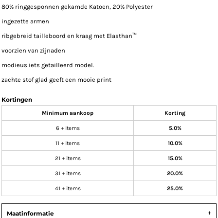
80% ringgesponnen gekamde Katoen, 20% Polyester
ingezette armen
ribgebreid tailleboord en kraag met Elasthan™
voorzien van zijnaden
modieus iets getailleerd model.
zachte stof glad geeft een mooie print
Kortingen
Minimum aankoop
Korting
6 + items
5.0%
11 + items
10.0%
21 + items
15.0%
31 + items
20.0%
41 + items
25.0%
Maatinformatie