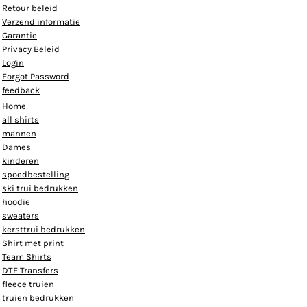
Retour beleid
Verzend informatie
Garantie
Privacy Beleid
Login
Forgot Password
feedback
Home
all shirts
mannen
Dames
kinderen
spoedbestelling
ski trui bedrukken
hoodie
sweaters
kersttrui bedrukken
Shirt met print
Team Shirts
DTF Transfers
fleece truien
truien bedrukken