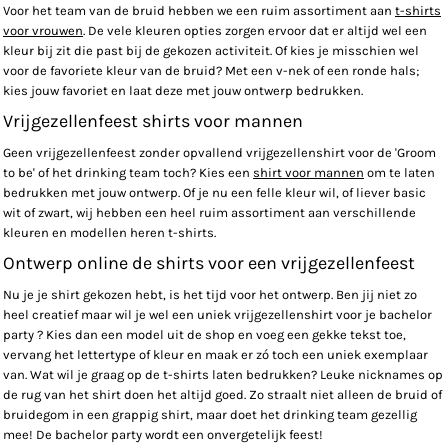
Voor het team van de bruid hebben we een ruim assortiment aan
t-shirts
voor vrouwen
. De vele kleuren opties zorgen ervoor dat er altijd wel een
kleur bij zit die past bij de gekozen activiteit. Of kies je misschien wel
voor de favoriete kleur van de bruid? Met een v-nek of een ronde hals;
kies jouw favoriet en laat deze met jouw ontwerp bedrukken.
Vrijgezellenfeest shirts voor mannen
Geen vrijgezellenfeest zonder opvallend vrijgezellenshirt voor de 'Groom
to be' of het drinking team toch? Kies een
shirt voor mannen
om te laten
bedrukken met jouw ontwerp. Of je nu een felle kleur wil, of liever basic
wit of zwart, wij hebben een heel ruim assortiment aan verschillende
kleuren en modellen heren t-shirts.
Ontwerp online de shirts voor een vrijgezellenfeest
Nu je je shirt gekozen hebt, is het tijd voor het ontwerp. Ben jij niet zo
heel creatief maar wil je wel een uniek vrijgezellenshirt voor je bachelor
party ? Kies dan een model uit de shop en voeg een gekke tekst toe,
vervang het lettertype of kleur en maak er zó toch een uniek exemplaar
van. Wat wil je graag op de t-shirts laten bedrukken? Leuke nicknames op
de rug van het shirt doen het altijd goed. Zo straalt niet alleen de bruid of
bruidegom in een grappig shirt, maar doet het drinking team gezellig
mee! De bachelor party wordt een onvergetelijk feest!