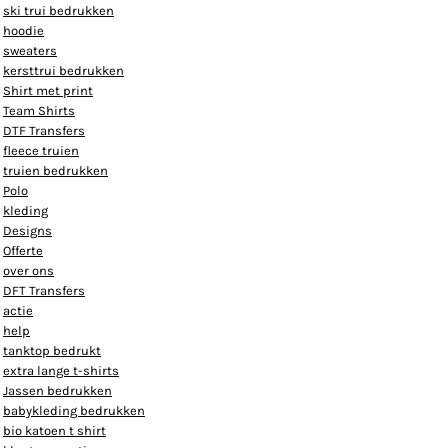
ski trui bedrukken
hoodie
sweaters
kersttrui bedrukken
Shirt met print
Team Shirts
DTF Transfers
fleece truien
truien bedrukken
Polo
kleding
Designs
Offerte
over ons
DFT Transfers
actie
help
tanktop bedrukt
extra lange t-shirts
Jassen bedrukken
babykleding bedrukken
bio katoen t shirt