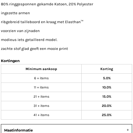
80% ringgesponnen gekamde Katoen, 20% Polyester
ingezette armen
ribgebreid tailleboord en kraag met Elasthan™
voorzien van zijnaden
modieus iets getailleerd model.
zachte stof glad geeft een mooie print
Kortingen
Minimum aankoop
Korting
6 + items
5.0%
11 + items
10.0%
21 + items
15.0%
31 + items
20.0%
41 + items
25.0%
Maatinformatie