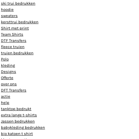
ski trui bedrukken
hoodie
sweaters
kersttrui bedrukken
Shirt met print
Team Shirts
DTF Transfers
fleece truien
truien bedrukken
Polo
kleding
Designs
Offerte
over ons
DFT Transfers
actie
help
tanktop bedrukt
extra lange t-shirts
Jassen bedrukken
babykleding bedrukken
bio katoen t shirt