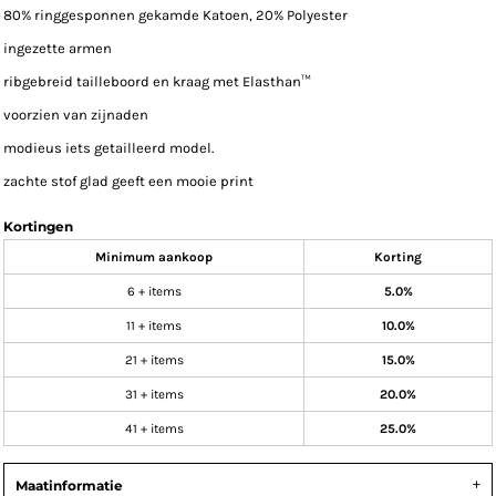
80% ringgesponnen gekamde Katoen, 20% Polyester
ingezette armen
ribgebreid tailleboord en kraag met Elasthan™
voorzien van zijnaden
modieus iets getailleerd model.
zachte stof glad geeft een mooie print
Kortingen
Minimum aankoop
Korting
6 + items
5.0%
11 + items
10.0%
21 + items
15.0%
31 + items
20.0%
41 + items
25.0%
Maatinformatie