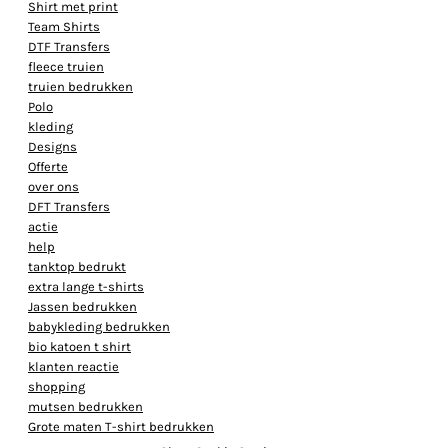
Shirt met print
Team Shirts
DTF Transfers
fleece truien
truien bedrukken
Polo
kleding
Designs
Offerte
over ons
DFT Transfers
actie
help
tanktop bedrukt
extra lange t-shirts
Jassen bedrukken
babykleding bedrukken
bio katoen t shirt
klanten reactie
shopping
mutsen bedrukken
Grote maten T-shirt bedrukken