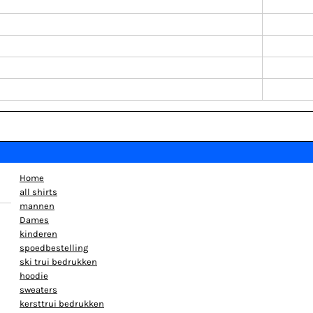
Home
all shirts
mannen
Dames
kinderen
spoedbestelling
ski trui bedrukken
hoodie
sweaters
kersttrui bedrukken