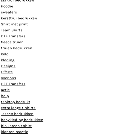
ski trui bedrukken
hoodie
sweaters
kersttrui bedrukken
Shirt met print
Team Shirts
DTF Transfers
fleece truien
truien bedrukken
Polo
kleding
Designs
Offerte
over ons
DFT Transfers
actie
help
tanktop bedrukt
extra lange t-shirts
Jassen bedrukken
babykleding bedrukken
bio katoen t shirt
klanten reactie