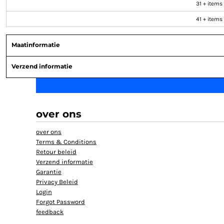
31 + items
HELP
41 + items
TANKTOP BEDRUKT
EXTRA LANGE T-SHIRTS
Maatinformatie
JASSEN BEDRUKKEN
Verzend informatie
BABYKLEDING BEDRUKKEN
BIO KATOEN T SHIRT
KLANTEN REACTIE
SHOPPING
over ons
SHOPPING
over ons
MUTSEN BEDRUKKEN
Terms & Conditions
GROTE MATEN T-SHIRT BEDRUKKEN
Retour beleid
Verzend informatie
Garantie
AANMELDEN
Privacy Beleid
REGISTREER
Login
Forgot Password
MANDJE: 0 ITEM
feedback