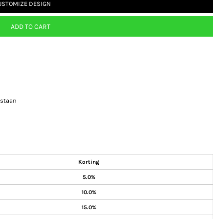
USTOMIZE DESIGN
ADD TO CART
astaan
Korting
5.0%
10.0%
15.0%