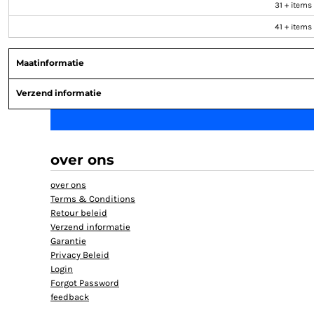
31 + items
HELP
41 + items
TANKTOP BEDRUKT
EXTRA LANGE T-SHIRTS
Maatinformatie
JASSEN BEDRUKKEN
Verzend informatie
BABYKLEDING BEDRUKKEN
BIO KATOEN T SHIRT
KLANTEN REACTIE
SHOPPING
over ons
SHOPPING
over ons
MUTSEN BEDRUKKEN
Terms & Conditions
GROTE MATEN T-SHIRT BEDRUKKEN
Retour beleid
Verzend informatie
Garantie
AANMELDEN
Privacy Beleid
REGISTREER
Login
Forgot Password
MANDJE: 0 ITEM
feedback