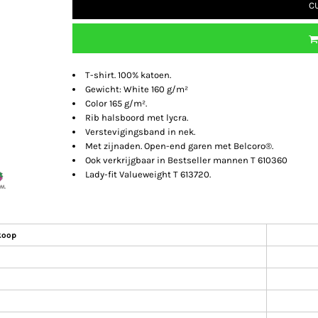
C
T-shirt. 100% katoen.
Gewicht: White 160 g/m²
Color 165 g/m².
Rib halsboord met lycra.
Verstevigingsband in nek.
Met zijnaden. Open-end garen met Belcoro®.
Ook verkrijgbaar in Bestseller mannen T 610360
Lady-fit Valueweight T 613720.
koop