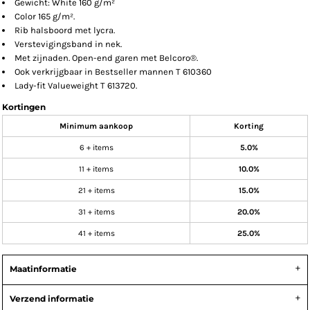
Gewicht: White 160 g/m²
Color 165 g/m².
Rib halsboord met lycra.
Verstevigingsband in nek.
Met zijnaden. Open-end garen met Belcoro®.
Ook verkrijgbaar in Bestseller mannen T 610360
Lady-fit Valueweight T 613720.
Kortingen
Minimum aankoop
Korting
6 + items
5.0%
11 + items
10.0%
21 + items
15.0%
31 + items
20.0%
41 + items
25.0%
Maatinformatie
Verzend informatie