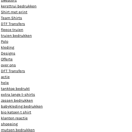
sweaters
kersttrui bedrukken
Shirt met print
Team Shirts
DTF Transfers
fleece truien
truien bedrukken
Polo
kleding
Designs
Offerte
over ons
DFT Transfers
actie
help
tanktop bedrukt
extra lange t-shirts
Jassen bedrukken
babykleding bedrukken
bio katoen t shirt
klanten reactie
shopping
mutsen bedrukken