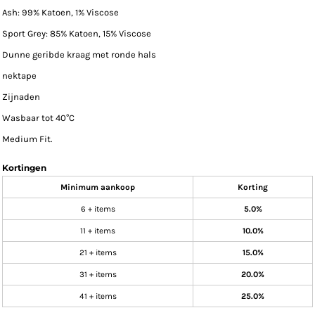
Ash: 99% Katoen, 1% Viscose
Sport Grey: 85% Katoen, 15% Viscose
Dunne geribde kraag met ronde hals
nektape
Zijnaden
Wasbaar tot 40°C
Medium Fit.
Kortingen
Minimum aankoop
Korting
6 + items
5.0%
11 + items
10.0%
21 + items
15.0%
31 + items
20.0%
41 + items
25.0%