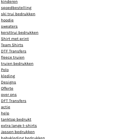
kinderen
spoedbestelling
ski trui bedrukken
hoodie
sweaters
kersttrui bedrukken
Shirt met print
Team Shirts
DTF Transfers
fleece truien
truien bedrukken
Polo
kleding
Designs
Offerte
over ons
DFT Transfers
actie
help
tanktop bedrukt
extra lange t-shirts
Jassen bedrukken
babykleding bedrukken