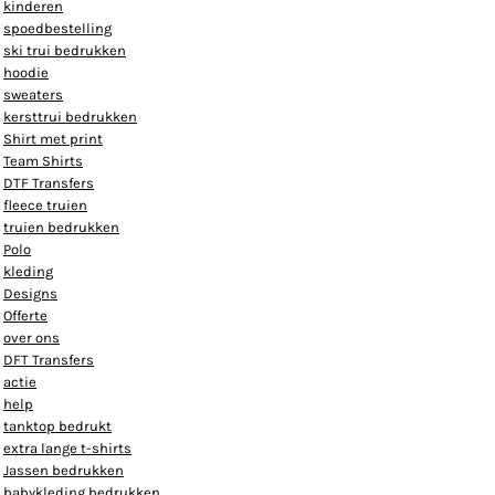
kinderen
spoedbestelling
ski trui bedrukken
hoodie
sweaters
kersttrui bedrukken
Shirt met print
Team Shirts
DTF Transfers
fleece truien
truien bedrukken
Polo
kleding
Designs
Offerte
over ons
DFT Transfers
actie
help
tanktop bedrukt
extra lange t-shirts
Jassen bedrukken
babykleding bedrukken