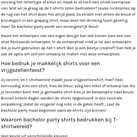
vervang het lettertype of kleur en maak er zó toch een uniek exemplaar
van. Wat wil je graag op de t-shirts laten bedrukken? Leuke nicknames op
de rug van het shirt doen het altijd goed. Zo straalt niet alleen de bruid of
bruidegom in een grappig shirt, maar doet het drinking team gezellig
mee! De bachelor party wordt een onvergetelijk feest!
Naast het ontwerpen van een eigen design kan ook kiezen voor een van
onze bestaande ontwerpen. In de ontwerptool vind je tal aan ontwerpen
die je kunt gebruiken op het t-shirt. Ben je een beetje creatief? Dan heb je
ook de optie om zelf een ontwerp te maken met deze ontwerptool.
Hoe bedruk je makkelijk shirts voor een
vrijgezellenfeest?
Jij verzint, en t-shirtwereld maakt jouw vrijgezellenshirt. Hoe? Heel
eenvoudig: Kies een shirt, kies de kleur, voeg een tekst of ontwerp toe. Als
je tevreden bent met je gemaakte shirt kies je de betaaloptie naar keuze.
Binnen enkele dagen worden de shirts opgestuurd in een neutrale
verpakking, zodat de vrijgezel nog niks in de gaten heeft… Laat de
bachelor party maar beginnen want de shirts zijn binnen!
Waarom bachelor party shirts bedrukken bij T-
shirtwereld?
Veel keuze uit verschillende kleuren