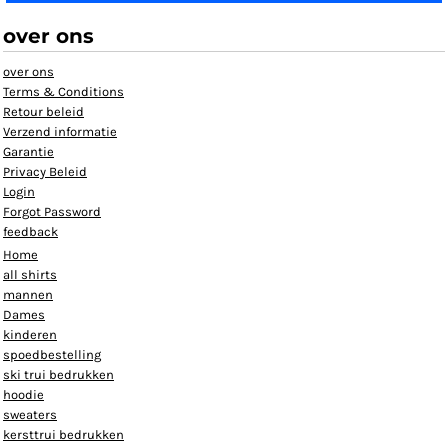
over ons
over ons
Terms & Conditions
Retour beleid
Verzend informatie
Garantie
Privacy Beleid
Login
Forgot Password
feedback
Home
all shirts
mannen
Dames
kinderen
spoedbestelling
ski trui bedrukken
hoodie
sweaters
kersttrui bedrukken