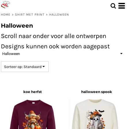
Standaard
Price: Lowest First
HOME
>
SHIRT MET PRINT
>
HALLOWEEN
Price: Highest First
Halloween
Date Added
Scroll naar onder voor alle ontwerpen
Designs kunnen ook worden aagepast
Halloween
Sorteer op: Standaard
koe herfst
halloween spook