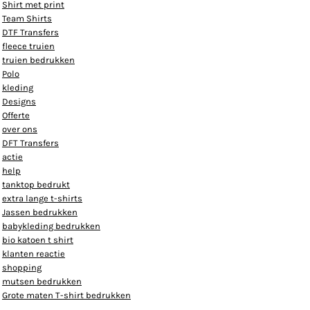
Shirt met print
Team Shirts
DTF Transfers
fleece truien
truien bedrukken
Polo
kleding
Designs
Offerte
over ons
DFT Transfers
actie
help
tanktop bedrukt
extra lange t-shirts
Jassen bedrukken
babykleding bedrukken
bio katoen t shirt
klanten reactie
shopping
mutsen bedrukken
Grote maten T-shirt bedrukken