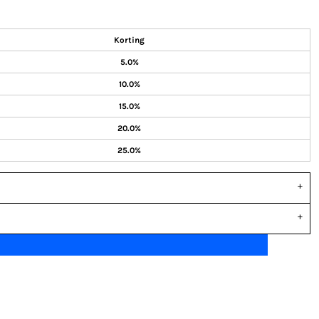
Korting
5.0%
10.0%
15.0%
20.0%
25.0%