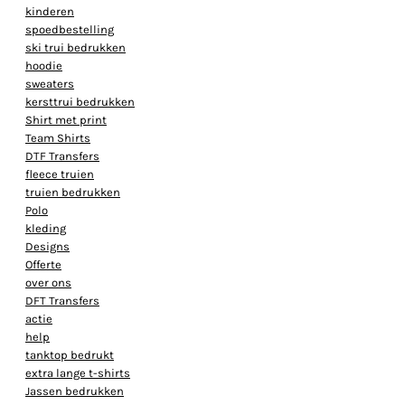
kinderen
spoedbestelling
ski trui bedrukken
hoodie
sweaters
kersttrui bedrukken
Shirt met print
Team Shirts
DTF Transfers
fleece truien
truien bedrukken
Polo
kleding
Designs
Offerte
over ons
DFT Transfers
actie
help
tanktop bedrukt
extra lange t-shirts
Jassen bedrukken