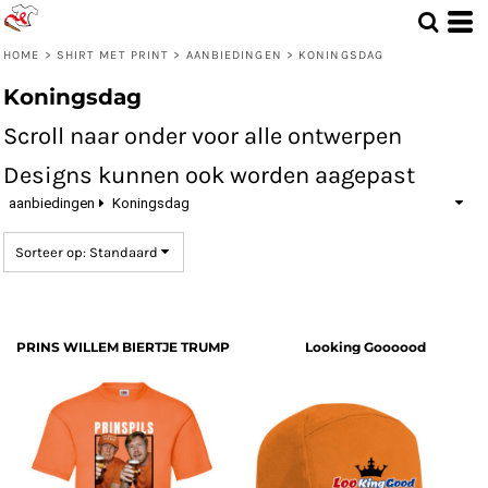
Standaard
Price: Lowest First
HOME
>
SHIRT MET PRINT
>
AANBIEDINGEN
>
KONINGSDAG
Price: Highest First
Koningsdag
Date Added
Scroll naar onder voor alle ontwerpen
Designs kunnen ook worden aagepast
aanbiedingen
Koningsdag
Sorteer op: Standaard
PRINS WILLEM BIERTJE TRUMP
Looking Goooood