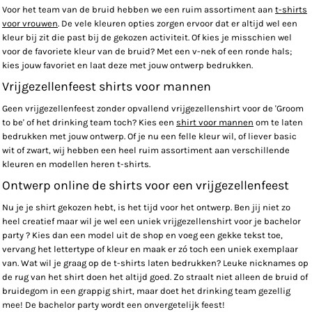
Voor het team van de bruid hebben we een ruim assortiment aan
t-shirts
voor vrouwen
. De vele kleuren opties zorgen ervoor dat er altijd wel een
kleur bij zit die past bij de gekozen activiteit. Of kies je misschien wel
voor de favoriete kleur van de bruid? Met een v-nek of een ronde hals;
kies jouw favoriet en laat deze met jouw ontwerp bedrukken.
Vrijgezellenfeest shirts voor mannen
Geen vrijgezellenfeest zonder opvallend vrijgezellenshirt voor de 'Groom
to be' of het drinking team toch? Kies een
shirt voor mannen
om te laten
bedrukken met jouw ontwerp. Of je nu een felle kleur wil, of liever basic
wit of zwart, wij hebben een heel ruim assortiment aan verschillende
kleuren en modellen heren t-shirts.
Ontwerp online de shirts voor een vrijgezellenfeest
Nu je je shirt gekozen hebt, is het tijd voor het ontwerp. Ben jij niet zo
heel creatief maar wil je wel een uniek vrijgezellenshirt voor je bachelor
party ? Kies dan een model uit de shop en voeg een gekke tekst toe,
vervang het lettertype of kleur en maak er zó toch een uniek exemplaar
van. Wat wil je graag op de t-shirts laten bedrukken? Leuke nicknames op
de rug van het shirt doen het altijd goed. Zo straalt niet alleen de bruid of
bruidegom in een grappig shirt, maar doet het drinking team gezellig
mee! De bachelor party wordt een onvergetelijk feest!