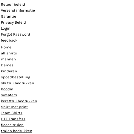
Retour beleid
Verzend informatie
Garantie
Privacy Beleid
Login
Forgot Password
feedback
Home
all shirts
mannen
Dames
kinderen
spoedbestelling
ski trui bedrukken
hoodie
sweaters
kersttrui bedrukken
Shirt met print
Team Shirts
DTF Transfers
fleece truien
truien bedrukken