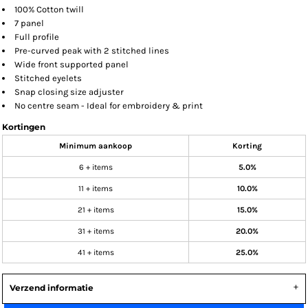
100% Cotton twill
7 panel
Full profile
Pre-curved peak with 2 stitched lines
Wide front supported panel
Stitched eyelets
Snap closing size adjuster
No centre seam - Ideal for embroidery & print
Kortingen
Minimum aankoop
Korting
6 + items
5.0%
11 + items
10.0%
21 + items
15.0%
31 + items
20.0%
41 + items
25.0%
Verzend informatie