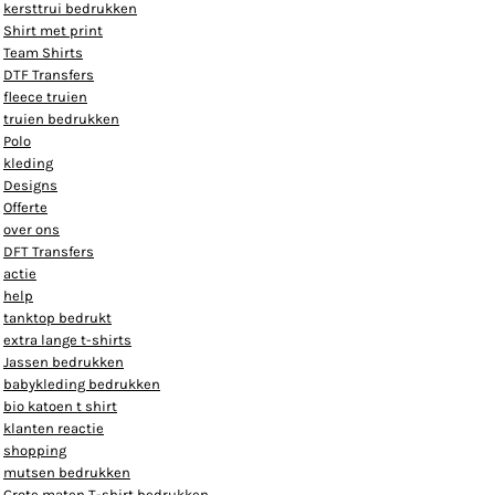
kersttrui bedrukken
Shirt met print
Team Shirts
DTF Transfers
fleece truien
truien bedrukken
Polo
kleding
Designs
Offerte
over ons
DFT Transfers
actie
help
tanktop bedrukt
extra lange t-shirts
Jassen bedrukken
babykleding bedrukken
bio katoen t shirt
klanten reactie
shopping
mutsen bedrukken
Grote maten T-shirt bedrukken