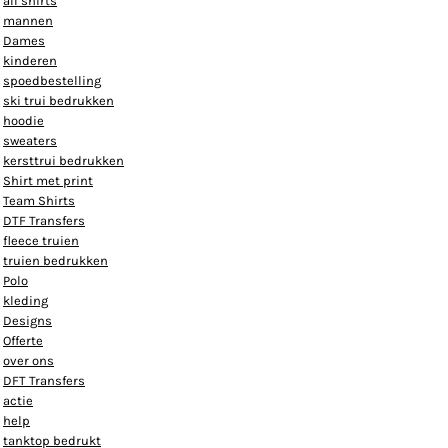
all shirts
mannen
Dames
kinderen
spoedbestelling
ski trui bedrukken
hoodie
sweaters
kersttrui bedrukken
Shirt met print
Team Shirts
DTF Transfers
fleece truien
truien bedrukken
Polo
kleding
Designs
Offerte
over ons
DFT Transfers
actie
help
tanktop bedrukt