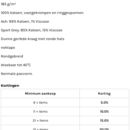
185 g/m²
100% katoen, voorgekrompen en ringgesponnen
Ash: 99% Katoen, 1% Viscose
Sport Grey: 85% Katoen, 15% Viscose
Dunne geribde kraag met ronde hals
nektape
Rondgebreid
Wasbaar tot 40°C
Normale pasvorm.
Kortingen
Minimum aankoop
Korting
6 + items
5.0%
11 + items
10.0%
21 + items
15.0%
31 + items
20.0%