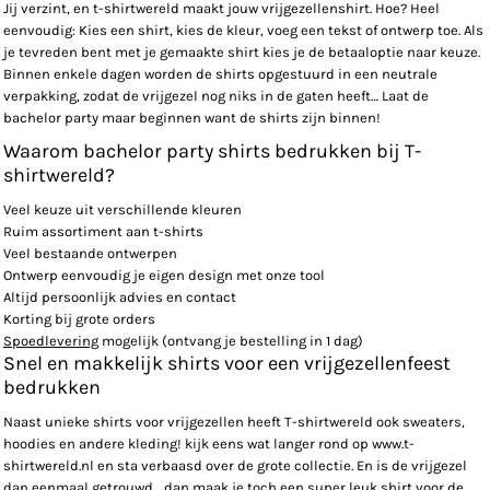
Jij verzint, en t-shirtwereld maakt jouw vrijgezellenshirt. Hoe? Heel
eenvoudig: Kies een shirt, kies de kleur, voeg een tekst of ontwerp toe. Als
je tevreden bent met je gemaakte shirt kies je de betaaloptie naar keuze.
Binnen enkele dagen worden de shirts opgestuurd in een neutrale
verpakking, zodat de vrijgezel nog niks in de gaten heeft… Laat de
bachelor party maar beginnen want de shirts zijn binnen!
Waarom bachelor party shirts bedrukken bij T-
shirtwereld?
Veel keuze uit verschillende kleuren
Ruim assortiment aan t-shirts
Veel bestaande ontwerpen
Ontwerp eenvoudig je eigen design met onze tool
Altijd persoonlijk advies en contact
Korting bij grote orders
Spoedlevering
mogelijk (ontvang je bestelling in 1 dag)
Snel en makkelijk shirts voor een vrijgezellenfeest
bedrukken
Naast unieke shirts voor vrijgezellen heeft T-shirtwereld ook sweaters,
hoodies en andere kleding! kijk eens wat langer rond op www.t-
shirtwereld.nl en sta verbaasd over de grote collectie. En is de vrijgezel
dan eenmaal getrouwd.....dan maak je toch een super leuk shirt voor de