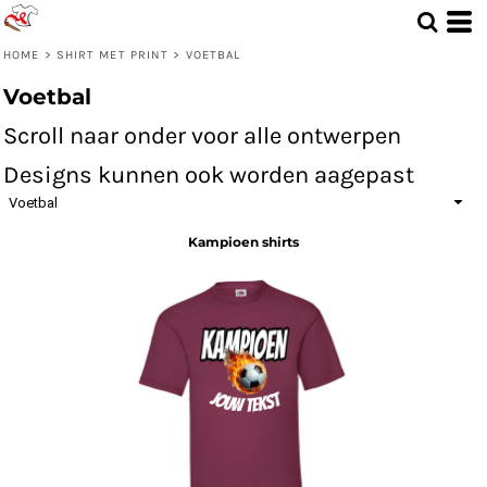
Standaard
Price: Lowest First
HOME
>
SHIRT MET PRINT
>
VOETBAL
Price: Highest First
Voetbal
Date Added
Scroll naar onder voor alle ontwerpen
Designs kunnen ook worden aagepast
Voetbal
Kampioen shirts