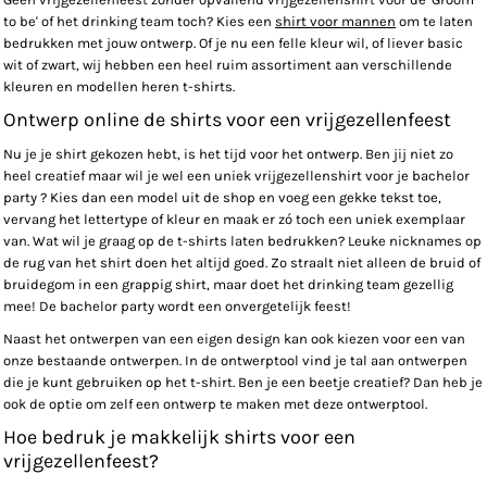
to be' of het drinking team toch? Kies een
shirt voor mannen
om te laten
bedrukken met jouw ontwerp. Of je nu een felle kleur wil, of liever basic
wit of zwart, wij hebben een heel ruim assortiment aan verschillende
kleuren en modellen heren t-shirts.
Ontwerp online de shirts voor een vrijgezellenfeest
Nu je je shirt gekozen hebt, is het tijd voor het ontwerp. Ben jij niet zo
heel creatief maar wil je wel een uniek vrijgezellenshirt voor je bachelor
party ? Kies dan een model uit de shop en voeg een gekke tekst toe,
vervang het lettertype of kleur en maak er zó toch een uniek exemplaar
van. Wat wil je graag op de t-shirts laten bedrukken? Leuke nicknames op
de rug van het shirt doen het altijd goed. Zo straalt niet alleen de bruid of
bruidegom in een grappig shirt, maar doet het drinking team gezellig
mee! De bachelor party wordt een onvergetelijk feest!
Naast het ontwerpen van een eigen design kan ook kiezen voor een van
onze bestaande ontwerpen. In de ontwerptool vind je tal aan ontwerpen
die je kunt gebruiken op het t-shirt. Ben je een beetje creatief? Dan heb je
ook de optie om zelf een ontwerp te maken met deze ontwerptool.
Hoe bedruk je makkelijk shirts voor een
vrijgezellenfeest?