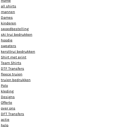
Home
all shirts
mannen
Dames
kinderen
spoedbestelling
ski trui bedrukken
hoodie
sweaters
kersttrui bedrukken
Shirt met print
Team Shirts
DTF Transfers
fleece truien
truien bedrukken
Polo
kleding
Designs
Offerte
over ons
DFT Transfers
actie
help