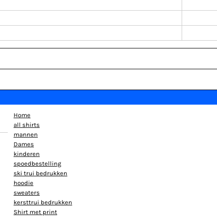
Home
all shirts
mannen
Dames
kinderen
spoedbestelling
ski trui bedrukken
hoodie
sweaters
kersttrui bedrukken
Shirt met print