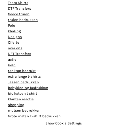
Team Shirts
DTF Transfers
fleece truien
truien bedrukken
Polo
kleding
Designs
Offerte
over ons
DFT Transfers
actie
help
tanktop bedrukt
extra lange t-shirts
Jassen bedrukken
babykleding bedrukken
bio katoen t shirt
klanten reactie
shopping
mutsen bedrukken
Grote maten T-shirt bedrukken
Show Cookie Settings