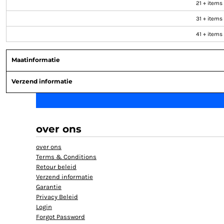
21 + items
HELP
31 + items
TANKTOP BEDRUKT
41 + items
EXTRA LANGE T-SHIRTS
JASSEN BEDRUKKEN
Maatinformatie
BABYKLEDING BEDRUKKEN
Verzend informatie
BIO KATOEN T SHIRT
KLANTEN REACTIE
SHOPPING
SHOPPING
over ons
MUTSEN BEDRUKKEN
over ons
GROTE MATEN T-SHIRT BEDRUKKEN
Terms & Conditions
Retour beleid
AANMELDEN
Verzend informatie
Garantie
REGISTREER
Privacy Beleid
MANDJE: 0 ITEM
Login
Forgot Password