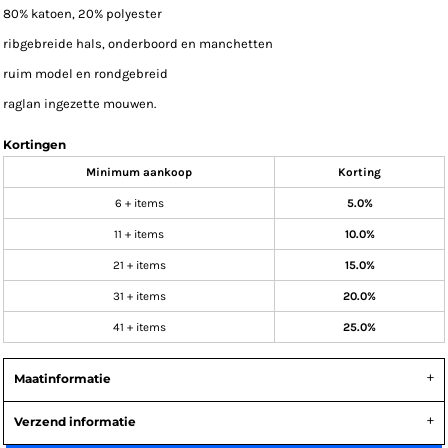
80% katoen, 20% polyester
ribgebreide hals, onderboord en manchetten
ruim model en rondgebreid
raglan ingezette mouwen.
Kortingen
Minimum aankoop
Korting
6 + items
5.0%
11 + items
10.0%
21 + items
15.0%
31 + items
20.0%
41 + items
25.0%
Maatinformatie
Verzend informatie