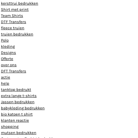
kersttrui bedrukken
Shirt met print
Team Shirts
DTF Transfers
fleece truien
truien bedrukken
Polo
kleding
Designs
Offerte
over ons
DFT Transfers
actie
help
tanktop bedrukt
extra lange t-shirts
Jassen bedrukken
babykleding bedrukken
bio katoen t shirt
klanten reactie
shopping
mutsen bedrukken