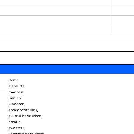
Home
all shirts
mannen
Dames
kinderen
spoedbestelling
ski trui bedrukken
hoodie
sweaters
kersttrui bedrukken