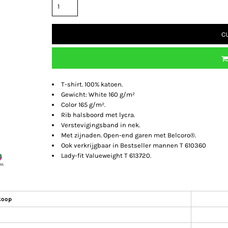
C
T-shirt. 100% katoen.
Gewicht: White 160 g/m²
Color 165 g/m².
Rib halsboord met lycra.
Verstevigingsband in nek.
Met zijnaden. Open-end garen met Belcoro®.
Ook verkrijgbaar in Bestseller mannen T 610360
Lady-fit Valueweight T 613720.
koop