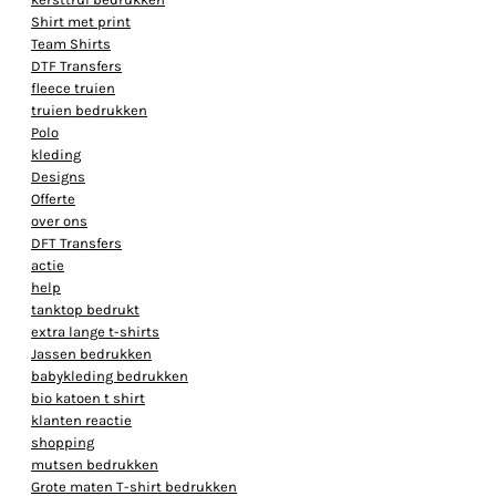
Shirt met print
Team Shirts
DTF Transfers
fleece truien
truien bedrukken
Polo
kleding
Designs
Offerte
over ons
DFT Transfers
actie
help
tanktop bedrukt
extra lange t-shirts
Jassen bedrukken
babykleding bedrukken
bio katoen t shirt
klanten reactie
shopping
mutsen bedrukken
Grote maten T-shirt bedrukken