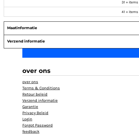
31 + items
HELP
41 + items
TANKTOP BEDRUKT
EXTRA LANGE T-SHIRTS
Maatinformatie
JASSEN BEDRUKKEN
Verzend informatie
BABYKLEDING BEDRUKKEN
BIO KATOEN T SHIRT
KLANTEN REACTIE
SHOPPING
over ons
SHOPPING
over ons
MUTSEN BEDRUKKEN
Terms & Conditions
GROTE MATEN T-SHIRT BEDRUKKEN
Retour beleid
Verzend informatie
Garantie
AANMELDEN
Privacy Beleid
REGISTREER
Login
Forgot Password
MANDJE: 0 ITEM
feedback