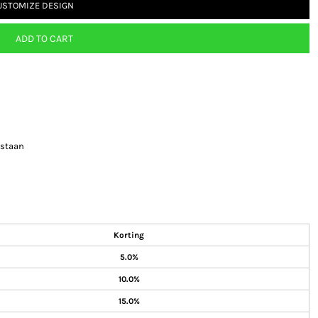
USTOMIZE DESIGN
ADD TO CART
astaan
Korting
5.0%
10.0%
15.0%