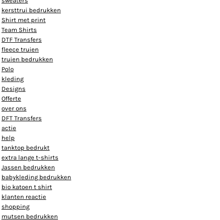
sweaters
kersttrui bedrukken
Shirt met print
Team Shirts
DTF Transfers
fleece truien
truien bedrukken
Polo
kleding
Designs
Offerte
over ons
DFT Transfers
actie
help
tanktop bedrukt
extra lange t-shirts
Jassen bedrukken
babykleding bedrukken
bio katoen t shirt
klanten reactie
shopping
mutsen bedrukken