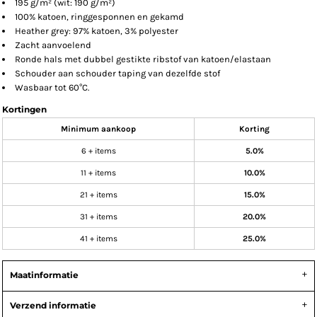
195 g/m² (wit: 190 g/m²)
100% katoen, ringgesponnen en gekamd
Heather grey: 97% katoen, 3% polyester
Zacht aanvoelend
Ronde hals met dubbel gestikte ribstof van katoen/elastaan
Schouder aan schouder taping van dezelfde stof
Wasbaar tot 60°C.
Kortingen
Minimum aankoop
Korting
6 + items
5.0%
11 + items
10.0%
21 + items
15.0%
31 + items
20.0%
41 + items
25.0%
Maatinformatie
Verzend informatie