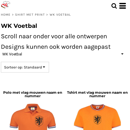
Standaard
Price: Lowest First
HOME
>
SHIRT MET PRINT
>
WK VOETBAL
Price: Highest First
WK Voetbal
Date Added
Scroll naar onder voor alle ontwerpen
Designs kunnen ook worden aagepast
WK Voetbal
Sorteer op: Standaard
Polo met vlag mouwen naam en
Tshirt met vlag mouwen naam en
nummer
nummer