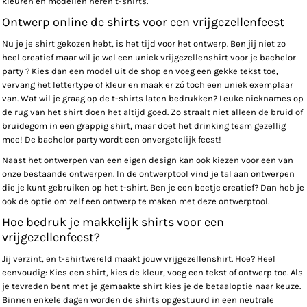
kleuren en modellen heren t-shirts.
Ontwerp online de shirts voor een vrijgezellenfeest
Nu je je shirt gekozen hebt, is het tijd voor het ontwerp. Ben jij niet zo
heel creatief maar wil je wel een uniek vrijgezellenshirt voor je bachelor
party ? Kies dan een model uit de shop en voeg een gekke tekst toe,
vervang het lettertype of kleur en maak er zó toch een uniek exemplaar
van. Wat wil je graag op de t-shirts laten bedrukken? Leuke nicknames op
de rug van het shirt doen het altijd goed. Zo straalt niet alleen de bruid of
bruidegom in een grappig shirt, maar doet het drinking team gezellig
mee! De bachelor party wordt een onvergetelijk feest!
Naast het ontwerpen van een eigen design kan ook kiezen voor een van
onze bestaande ontwerpen. In de ontwerptool vind je tal aan ontwerpen
die je kunt gebruiken op het t-shirt. Ben je een beetje creatief? Dan heb je
ook de optie om zelf een ontwerp te maken met deze ontwerptool.
Hoe bedruk je makkelijk shirts voor een
vrijgezellenfeest?
Jij verzint, en t-shirtwereld maakt jouw vrijgezellenshirt. Hoe? Heel
eenvoudig: Kies een shirt, kies de kleur, voeg een tekst of ontwerp toe. Als
je tevreden bent met je gemaakte shirt kies je de betaaloptie naar keuze.
Binnen enkele dagen worden de shirts opgestuurd in een neutrale