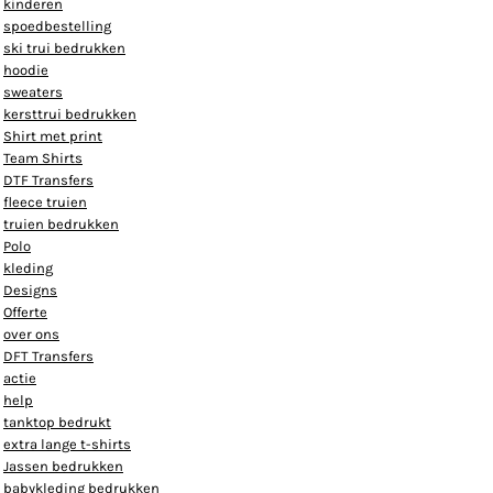
kinderen
spoedbestelling
ski trui bedrukken
hoodie
sweaters
kersttrui bedrukken
Shirt met print
Team Shirts
DTF Transfers
fleece truien
truien bedrukken
Polo
kleding
Designs
Offerte
over ons
DFT Transfers
actie
help
tanktop bedrukt
extra lange t-shirts
Jassen bedrukken
babykleding bedrukken