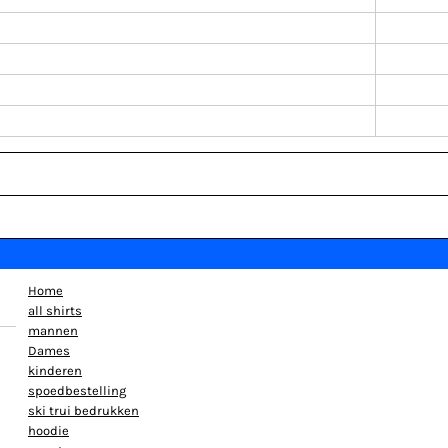
Home
all shirts
mannen
Dames
kinderen
spoedbestelling
ski trui bedrukken
hoodie