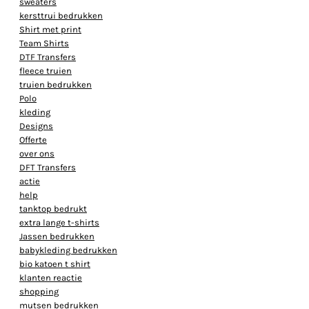
sweaters
kersttrui bedrukken
Shirt met print
Team Shirts
DTF Transfers
fleece truien
truien bedrukken
Polo
kleding
Designs
Offerte
over ons
DFT Transfers
actie
help
tanktop bedrukt
extra lange t-shirts
Jassen bedrukken
babykleding bedrukken
bio katoen t shirt
klanten reactie
shopping
mutsen bedrukken