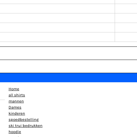
Home
all shirts
mannen
Dames
kinderen
spoedbestelling
ski trui bedrukken
hoodie