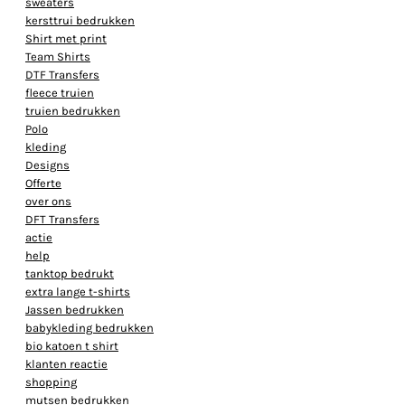
sweaters
kersttrui bedrukken
Shirt met print
Team Shirts
DTF Transfers
fleece truien
truien bedrukken
Polo
kleding
Designs
Offerte
over ons
DFT Transfers
actie
help
tanktop bedrukt
extra lange t-shirts
Jassen bedrukken
babykleding bedrukken
bio katoen t shirt
klanten reactie
shopping
mutsen bedrukken