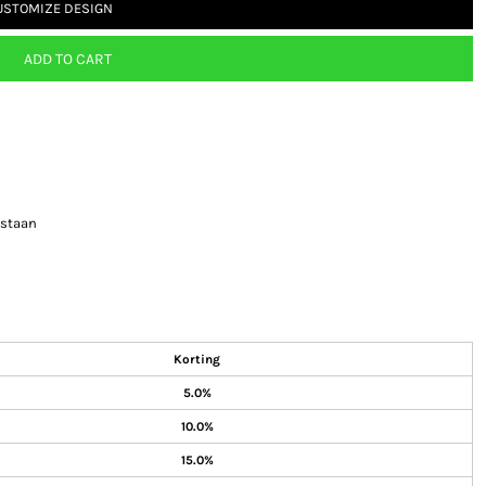
USTOMIZE DESIGN
ADD TO CART
astaan
Korting
5.0%
10.0%
15.0%