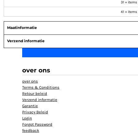
31 + items
HELP
41 + items
TANKTOP BEDRUKT
EXTRA LANGE T-SHIRTS
Maatinformatie
JASSEN BEDRUKKEN
Verzend informatie
BABYKLEDING BEDRUKKEN
BIO KATOEN T SHIRT
KLANTEN REACTIE
SHOPPING
over ons
SHOPPING
over ons
MUTSEN BEDRUKKEN
Terms & Conditions
GROTE MATEN T-SHIRT BEDRUKKEN
Retour beleid
Verzend informatie
Garantie
AANMELDEN
Privacy Beleid
REGISTREER
Login
Forgot Password
MANDJE: 0 ITEM
feedback