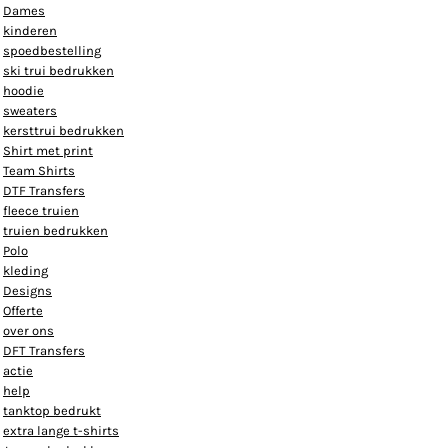
Dames
kinderen
spoedbestelling
ski trui bedrukken
hoodie
sweaters
kersttrui bedrukken
Shirt met print
Team Shirts
DTF Transfers
fleece truien
truien bedrukken
Polo
kleding
Designs
Offerte
over ons
DFT Transfers
actie
help
tanktop bedrukt
extra lange t-shirts