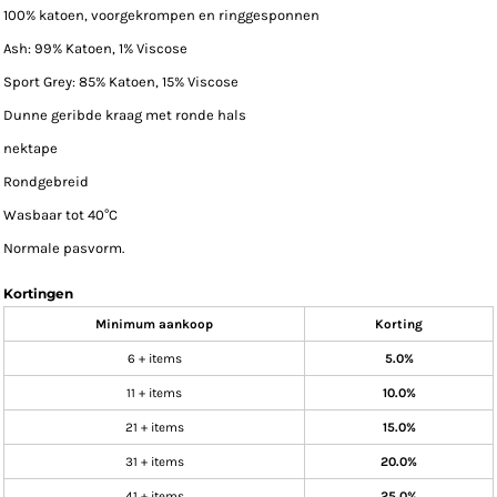
100% katoen, voorgekrompen en ringgesponnen
Ash: 99% Katoen, 1% Viscose
Sport Grey: 85% Katoen, 15% Viscose
Dunne geribde kraag met ronde hals
nektape
Rondgebreid
Wasbaar tot 40°C
Normale pasvorm.
Kortingen
Minimum aankoop
Korting
6 + items
5.0%
11 + items
10.0%
21 + items
15.0%
31 + items
20.0%
41 + items
25.0%