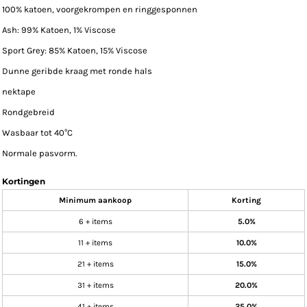
100% katoen, voorgekrompen en ringgesponnen
Ash: 99% Katoen, 1% Viscose
Sport Grey: 85% Katoen, 15% Viscose
Dunne geribde kraag met ronde hals
nektape
Rondgebreid
Wasbaar tot 40°C
Normale pasvorm.
Kortingen
Minimum aankoop
Korting
6 + items
5.0%
11 + items
10.0%
21 + items
15.0%
31 + items
20.0%
41 + items
25.0%