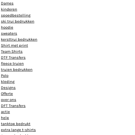
Dames
kinderen
spoedbestelling
ski trui bedrukken
hoodie
sweaters
kersttrui bedrukken
Shirt met print
Team Shirts
DTF Transfers
fleece truien
truien bedrukken
Polo
kleding
Designs
Offerte
over ons
DFT Transfers
actie
help
tanktop bedrukt
extra lange t-shirts