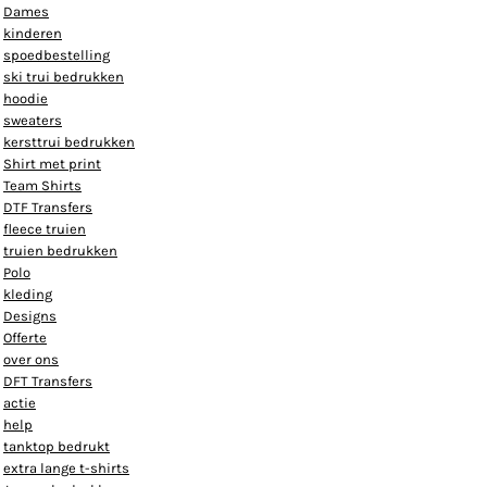
Dames
kinderen
spoedbestelling
ski trui bedrukken
hoodie
sweaters
kersttrui bedrukken
Shirt met print
Team Shirts
DTF Transfers
fleece truien
truien bedrukken
Polo
kleding
Designs
Offerte
over ons
DFT Transfers
actie
help
tanktop bedrukt
extra lange t-shirts