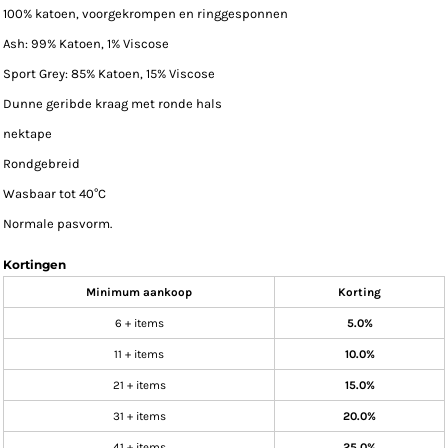
100% katoen, voorgekrompen en ringgesponnen
Ash: 99% Katoen, 1% Viscose
Sport Grey: 85% Katoen, 15% Viscose
Dunne geribde kraag met ronde hals
nektape
Rondgebreid
Wasbaar tot 40°C
Normale pasvorm.
Kortingen
Minimum aankoop
Korting
6 + items
5.0%
11 + items
10.0%
21 + items
15.0%
31 + items
20.0%
41 + items
25.0%